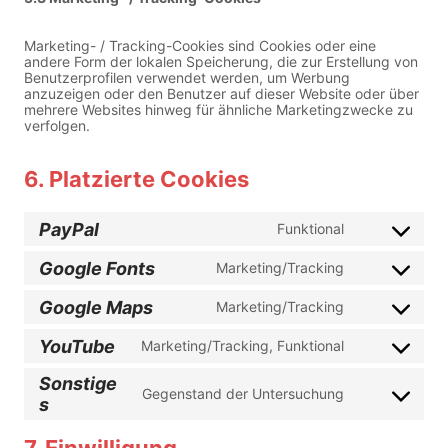
Marketing- / Tracking-Cookies sind Cookies oder eine
andere Form der lokalen Speicherung, die zur Erstellung von
Benutzerprofilen verwendet werden, um Werbung
anzuzeigen oder den Benutzer auf dieser Website oder über
mehrere Websites hinweg für ähnliche Marketingzwecke zu
verfolgen.
6. Platzierte Cookies
PayPal
Funktional
C
o
Google Fonts
Marketing/Tracking
n
C
s
o
e
Google Maps
Marketing/Tracking
n
C
n
s
o
t
e
YouTube
Marketing/Tracking, Funktional
n
t
C
n
s
o
o
t
e
s
Sonstige
n
t
Gegenstand der Untersuchung
n
e
s
C
s
o
t
r
e
o
s
t
v
n
n
e
o
i