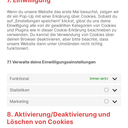
7. Einwilligung
t
s
r
s
c
t
e
v
e
e
o
n
i
Wenn du unsere Website das erste Mal besuchst, zeigen wir
r
p
s
t
c
dir ein Pop-Up mit einer Erklärung über Cookies. Sobald du
v
a
e
t
e
auf „Einstellungen speichern“ klickst, gibst du uns deine
i
y
r
o
g
Einwilligung alle von dir gewählten Kategorien von Cookies
c
p
v
s
o
und Plugins wie in dieser Cookie-Erklärung beschrieben zu
e
a
i
e
o
verwenden. Du kannst die Verwendung von Cookies über
g
l
c
r
g
deinen Browser deaktivieren, aber bitte beachte, dass
o
e
v
l
unsere Website dann unter Umständen nicht richtig
o
y
i
e
funktioniert.
g
o
c
-
l
u
e
f
e
t
s
o
7.1 Verwalte deine Einwilligungseinstellungen
-
u
o
n
m
b
n
t
a
e
s
s
p
t
Funktional
Immer aktiv
s
i
g
Statistiken
e
S
s
t
a
Marketing
M
t
a
i
r
8. Aktivierung/Deaktivierung und
s
k
t
Löschen von Cookies
e
i
t