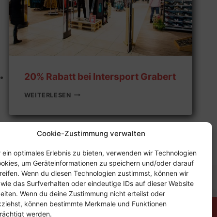
20% Rabatt bei Intersport Grabert
20%
WEITERLESEN
RABATT
BEI
INTERSPORT
GRABERT
Cookie-Zustimmung verwalten
 ein optimales Erlebnis zu bieten, verwenden wir Technologien
okies, um Geräteinformationen zu speichern und/oder darauf
eifen. Wenn du diesen Technologien zustimmst, können wir
ung
Impressum
Kontakt
Cookie-Richtlinie (EU)
wie das Surfverhalten oder eindeutige IDs auf dieser Website
eiten. Wenn du deine Zustimmung nicht erteilst oder
kziehst, können bestimmte Merkmale und Funktionen
rächtigt werden.