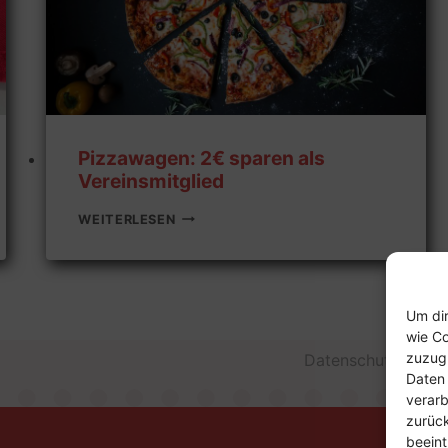
Pizzawagen: 2€ sparen als
Vereinsmitglied
PIZZAWAGEN:
WEITERLESEN
2€
SPAREN
ALS
VEREINSMITGLIED
Um dir
wie Co
zuzugr
Datenschutzerklär
Daten 
verarb
zurüc
beeint