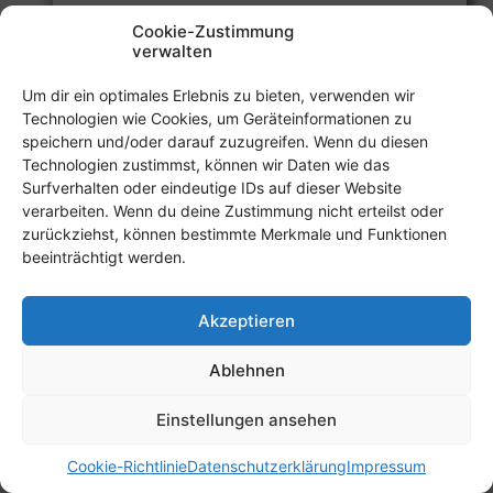
Pizzawagen: 2€ sparen als
Cookie-Zustimmung
Vereinsmitglied
verwalten
PIZZAWAGEN:
WEITERLESEN
Um dir ein optimales Erlebnis zu bieten, verwenden wir
2€
SPAREN
Technologien wie Cookies, um Geräteinformationen zu
ALS
speichern und/oder darauf zuzugreifen. Wenn du diesen
VEREINSMITGLIED
Technologien zustimmst, können wir Daten wie das
Datenschutzerklärung
Impressum
Kontakt
Surfverhalten oder eindeutige IDs auf dieser Website
Cookie-Richtlinie (EU)
verarbeiten. Wenn du deine Zustimmung nicht erteilst oder
zurückziehst, können bestimmte Merkmale und Funktionen
beeinträchtigt werden.
Akzeptieren
© 2026 TSG Hohenlohe e.V.
Ablehnen
Einstellungen ansehen
Cookie-Richtlinie
Datenschutzerklärung
Impressum