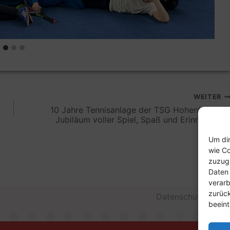
WEITER
10 Jahre Tennisanlage der TSG Hohenlohe: Ei
Jubiläum voller Spiel, Spaß und Erinnerunge
Um dir
wie Co
zuzugr
Daten 
verarb
zurüc
Datenschutzerklär
beeint