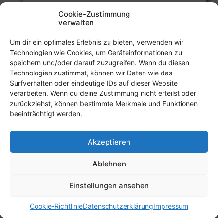
Weihnachtsfeier der Jugend 2023
Cookie-Zustimmung
verwalten
WEIHNACHTSFEIER
WEITERLESEN
DER
JUGEND
Um dir ein optimales Erlebnis zu bieten, verwenden wir
2023
Technologien wie Cookies, um Geräteinformationen zu
speichern und/oder darauf zuzugreifen. Wenn du diesen
Datenschutzerklärung
Impressum
Kontakt
Technologien zustimmst, können wir Daten wie das
Cookie-Richtlinie (EU)
Surfverhalten oder eindeutige IDs auf dieser Website
verarbeiten. Wenn du deine Zustimmung nicht erteilst oder
zurückziehst, können bestimmte Merkmale und Funktionen
beeinträchtigt werden.
© 2026 TSG Hohenlohe e.V.
Akzeptieren
Ablehnen
Einstellungen ansehen
Cookie-Richtlinie
Datenschutzerklärung
Impressum